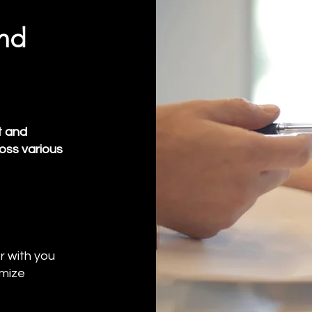
nd
t and
ross various
r with you
imize