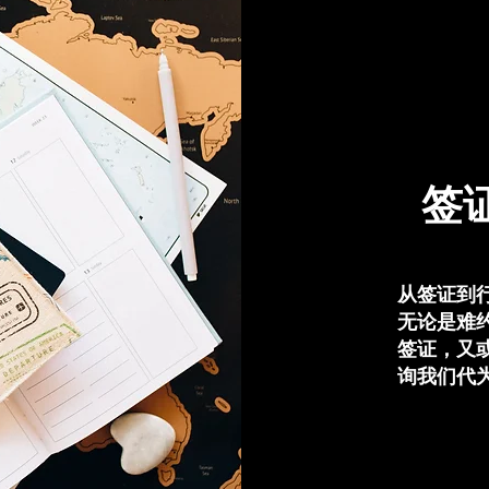
签
从签证到
无论是难
签证，又
询我们代